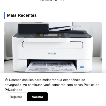
Mais Recentes
🍪 Usamos cookies para melhorar sua experiência de
navegação. Ao continuar, você concorda com nossa
Política de
Como Imprimir Frente e Verso na Epson L3250: Guia Rápido
Privacidade
.
29/05/2026 às 15:02
Rejeitar
Aceitar