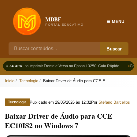
MDBF
☰ MENU
PORTAL EDUCATIVO
Buscar
Como Imprimir Frente e Verso na Epson L3250: Guia Rápido
Como
● AGORA
Inicio
Tecnologia
Baixar Driver de Áudio para CCE E...
Publicado em
29/05/2026 às 12:32
Por
Stéfano Barcellos
Tecnologia
Baixar Driver de Áudio para CCE
EC10IS2 no Windows 7