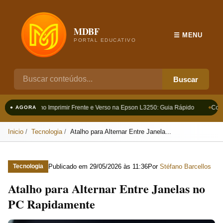
MDBF
☰ MENU
PORTAL EDUCATIVO
Buscar
Como Imprimir Frente e Verso na Epson L3250: Guia Rápido
Como
● AGORA
Inicio
Tecnologia
Atalho para Alternar Entre Janela...
Publicado em
29/05/2026 às 11:36
Por
Stéfano Barcellos
Tecnologia
Atalho para Alternar Entre Janelas no
PC Rapidamente