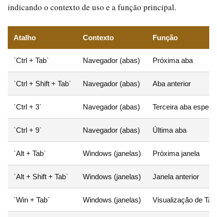
indicando o contexto de uso e a função principal.
Atalho
Contexto
Função
`Ctrl + Tab`
Navegador (abas)
Próxima aba
`Ctrl + Shift + Tab`
Navegador (abas)
Aba anterior
`Ctrl + 3`
Navegador (abas)
Terceira aba específ
`Ctrl + 9`
Navegador (abas)
Última aba
`Alt + Tab`
Windows (janelas)
Próxima janela
`Alt + Shift + Tab`
Windows (janelas)
Janela anterior
`Win + Tab`
Windows (janelas)
Visualização de Tar