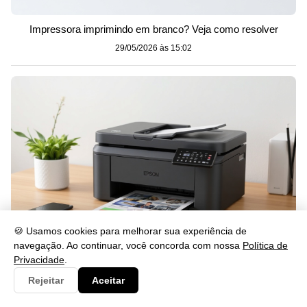
Impressora imprimindo em branco? Veja como resolver
29/05/2026 às 15:02
🍪 Usamos cookies para melhorar sua experiência de
navegação. Ao continuar, você concorda com nossa
Política de
Privacidade
.
Como Instalar o Drive L4260 Passo a Passo
Rejeitar
Aceitar
29/05/2026 às 15:02