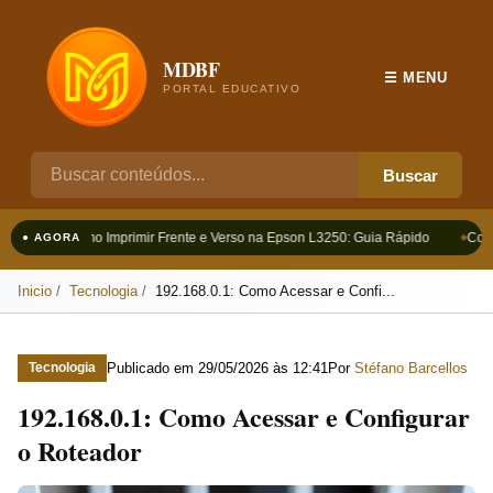
MDBF
☰ MENU
PORTAL EDUCATIVO
Buscar
Como Imprimir Frente e Verso na Epson L3250: Guia Rápido
Como
● AGORA
Inicio
Tecnologia
192.168.0.1: Como Acessar e Confi...
Publicado em
29/05/2026 às 12:41
Por
Stéfano Barcellos
Tecnologia
192.168.0.1: Como Acessar e Configurar
o Roteador