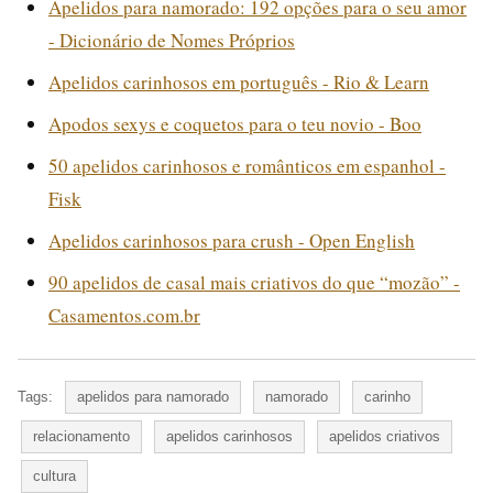
Apelidos para namorado: 192 opções para o seu amor
- Dicionário de Nomes Próprios
Apelidos carinhosos em português - Rio & Learn
Apodos sexys e coquetos para o teu novio - Boo
50 apelidos carinhosos e românticos em espanhol -
Fisk
Apelidos carinhosos para crush - Open English
90 apelidos de casal mais criativos do que “mozão” -
Casamentos.com.br
Tags:
apelidos para namorado
namorado
carinho
relacionamento
apelidos carinhosos
apelidos criativos
cultura