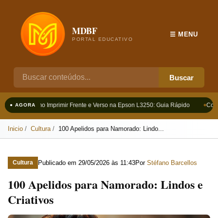
MDBF
☰ MENU
PORTAL EDUCATIVO
Buscar
Como Imprimir Frente e Verso na Epson L3250: Guia Rápido
Como
● AGORA
Inicio
Cultura
100 Apelidos para Namorado: Lindo...
Publicado em
29/05/2026 às 11:43
Por
Stéfano Barcellos
Cultura
100 Apelidos para Namorado: Lindos e
Criativos