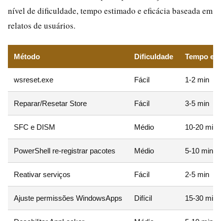
nível de dificuldade, tempo estimado e eficácia baseada em
relatos de usuários.
Método
Dificuldade
Tempo es
wsreset.exe
Fácil
1-2 min
Reparar/Resetar Store
Fácil
3-5 min
SFC e DISM
Médio
10-20 min
PowerShell re-registrar pacotes
Médio
5-10 min
Reativar serviços
Fácil
2-5 min
Ajuste permissões WindowsApps
Difícil
15-30 min