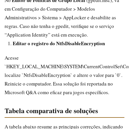
Editor de Políticas de Grupo Local
No
(gpedit.msc), vá
em Configuração do Computador > Modelos
Administrativos > Sistema > AppLocker e desabilite as
regras. Caso não tenha o gpedit, verifique se o serviço
“Application Identity” está em execução.
Editar o registro do NtfsDisableEncryption
Acesse
`HKEY_LOCAL_MACHINE\SYSTEM\CurrentControlSet\Contr
localize `NtfsDisableEncryption` e altere o valor para `0`.
Reinicie o computador. Essa solução foi reportada no
Microsoft Q&A como eficaz para jogos específicos.
Tabela comparativa de soluções
A tabela abaixo resume as principais correções, indicando