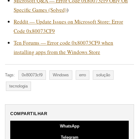
Microsoft Q&A — Error Code 0x80073cf9 Only On
Specific Games (Solved)
)
Reddit — Update Issues on Microsoft Store: Error
Code 0x80073CF9
Ten Forums — Error code 0x80073CF9 when
installing apps from the Windows Store
Tags:
0x80073cf9
Windows
erro
solução
tecnologia
COMPARTILHAR
WhatsApp
Telegram