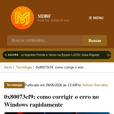
MDBF
☰ MENU
PORTAL EDUCATIVO
Buscar
Como Imprimir Frente e Verso na Epson L3250: Guia Rápido
Como
● AGORA
Inicio
Tecnologia
0x80073cf9: como corrigir o erro ...
Publicado em
29/05/2026 às 13:43
Por
Stéfano Barcellos
Tecnologia
0x80073cf9: como corrigir o erro no
Windows rapidamente